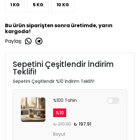
1 KG
5 KG
10 KG
Bu ürün siparişten sonra üretimde, yarın
kargoda!
Paylaş
:
Sepetini Çeşitlendir İndirim
Teklifi!
Sepetini Çeşitlendir %10 İndirim Teklifi!
%100 Tahin
%
10
₺ 219.90
₺ 197.91
Boyut