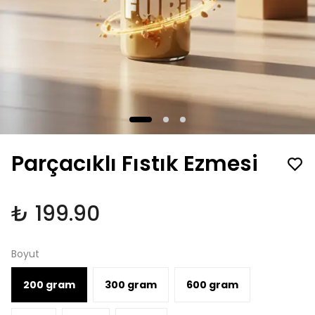
Parçacıklı Fıstık Ezmesi
₺ 199.90
Boyut
200 gram
300 gram
600 gram