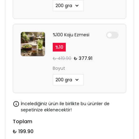
%100 Kaju Ezmesi
%
10
₺ 419.90
₺ 377.91
Boyut
İncelediğiniz ürün ile birlikte bu ürünler de
sepetinize eklenecektir!
Toplam
₺ 199.90