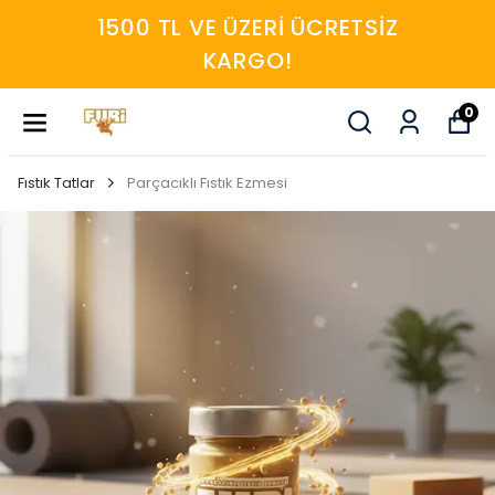
FURİ AILESINE HOŞGELDINIZ 🙂
0
Fıstık Tatlar
Parçacıklı Fıstık Ezmesi