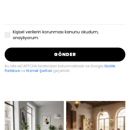
Kişisel verilerin korunması kanunu
okudum,
onaylıyorum.
GÖNDER
Bu site reCAPTCHA tarafından korunmaktadır ve Google
Gizlilik
Politikası
ve
Hizmet Şartları
geçerlidir.