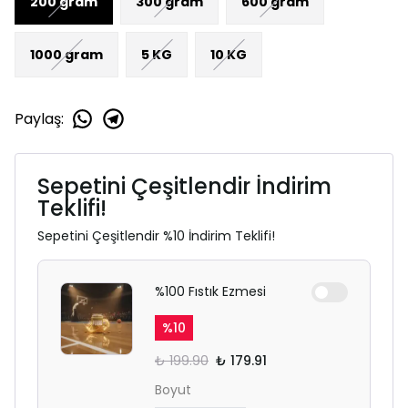
200 gram
300 gram
600 gram
1000 gram
5 KG
10 KG
Paylaş
:
Sepetini Çeşitlendir İndirim
Teklifi!
Sepetini Çeşitlendir %10 İndirim Teklifi!
%100 Fıstık Ezmesi
%
10
₺ 199.90
₺ 179.91
Boyut