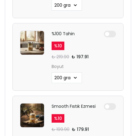
%100 Tahin
%
10
₺ 219.90
₺ 197.91
Boyut
Smooth Fıstık Ezmesi
%
10
₺ 199.90
₺ 179.91