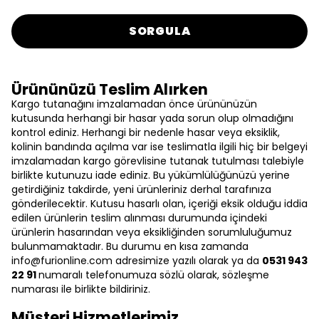
SORGULA
Ürününüzü Teslim Alırken
Kargo tutanağını imzalamadan önce ürününüzün
kutusunda herhangi bir hasar yada sorun olup olmadığını
kontrol ediniz. Herhangi bir nedenle hasar veya eksiklik,
kolinin bandında açılma var ise teslimatla ilgili hiç bir belgeyi
imzalamadan kargo görevlisine tutanak tutulması talebiyle
birlikte kutunuzu iade ediniz. Bu yükümlülüğünüzü yerine
getirdiğiniz takdirde, yeni ürünleriniz derhal tarafınıza
gönderilecektir. Kutusu hasarlı olan, içeriği eksik olduğu iddia
edilen ürünlerin teslim alınması durumunda içindeki
ürünlerin hasarından veya eksikliğinden sorumluluğumuz
bulunmamaktadır. Bu durumu en kısa zamanda
info@furionline.com
adresimize yazılı olarak ya da
0531 943
22 91
numaralı telefonumuza sözlü olarak, sözleşme
numarası ile birlikte bildiriniz.
Müşteri Hizmetlerimiz